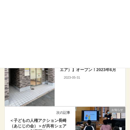
お知らせ
カテゴリー
NPO法人まちラボ
たかひらネット
タグ
ほっとHOTスクエア
ほっとスクエア
シェアオフィス
お知らせ
前の記事
共有シェアオフィス &共同コワ
ーキングスペース【ほっとHOT
スクエア長崎駅前（ほっとスク
エア）】オープン！2023年6月
2023-05-31
お知らせ
次の記事
＜子どもの人権アクション長崎
（あじじの会）＞が共有シェア